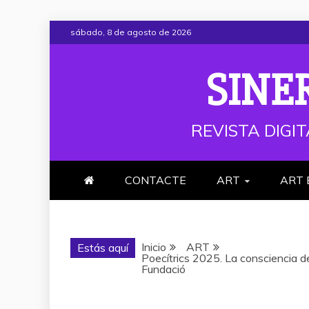
Saltar
sábado, 8 de agosto de 2026
al
contenido
SINE
REVISTA DIGIT
CONTACTE
ART
ART 
Inicio
ART
Estás aquí
Poecítrics 2025. La consciencia de
Fundació