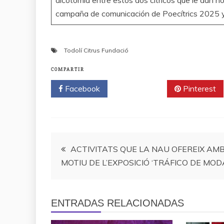
dicotomia entre estos dos cítricos que le dan no
campaña de comunicación de Poecítrics 2025 y p
Todolí Citrus Fundació
COMPARTIR
Facebook
Twitter
Pinterest
Navegación
ACTIVITATS QUE LA NAU OFEREIX AM
MOTIU DE L’EXPOSICIÓ ‘TRÁFICO DE MOD
de
entradas
ENTRADAS RELACIONADAS