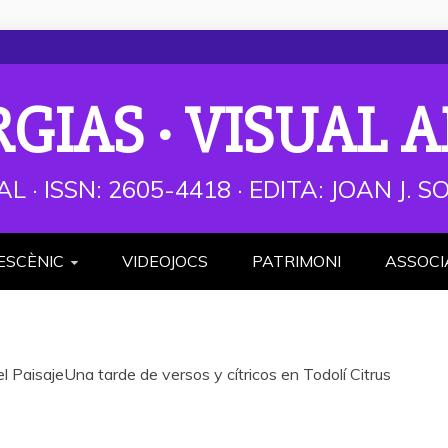
RGIAS · VISUAL A
AL · ISSN: 2605-4418 · EDITA: JOAN J.
ESCÈNIC
VIDEOJOCS
PATRIMONI
ASSOCI
l PaisajeUna tarde de versos y cítricos en Todolí Citrus