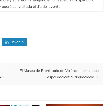
mbre y su entorno reflejado en un espejo, ha inspirado la
odrá ser visitada el día del evento.
LinkedIn
B
El Museu de Prehistòria de València obri un nou
AS’
espai dedicat a l’arqueologia