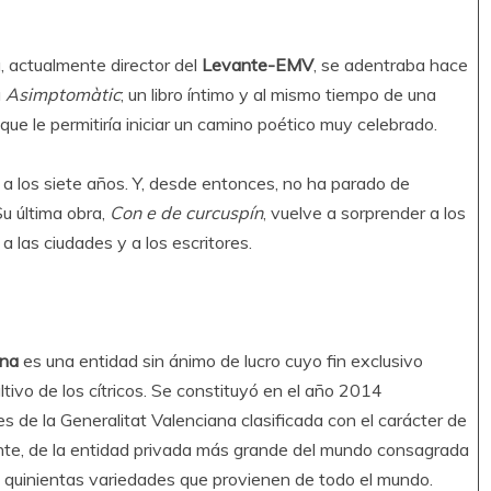
a, actualmente director del
Levante-EMV
, se adentraba hace
a
Asimptomàtic
; un libro íntimo y al mismo tiempo de una
 que le permitiría iniciar un camino poético muy celebrado.
 a los siete años. Y, desde entonces, no ha parado de
u última obra,
Con e de curcuspín
, vuelve a sorprender a los
a las ciudades y a los escritores.
ana
es una entidad sin ánimo de lucro cuyo fin exclusivo
ultivo de los cítricos. Se constituyó en el año 2014
s de la Generalitat Valenciana clasificada con el carácter de
nte, de la entidad privada más grande del mundo consagrada
n quinientas variedades que provienen de todo el mundo.