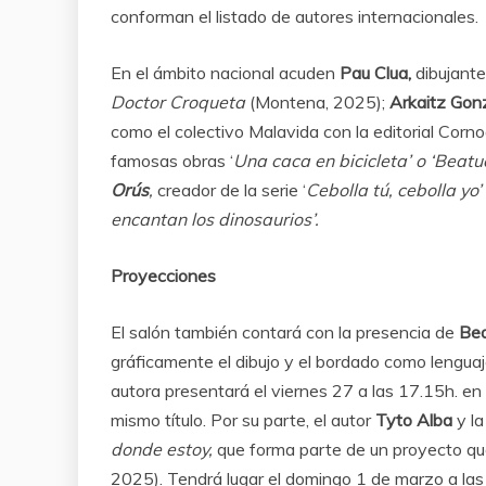
conforman el listado de autores internacionales.
En el ámbito nacional acuden
Pau Clua,
dibujante
Doctor Croqueta
(Montena, 2025);
Arkaitz Gon
como el colectivo Malavida con la editorial Cor
famosas obras ‘
Una caca en bicicleta’ o ‘Beatu
Orús
,
creador de la serie ‘
Cebolla tú, cebolla yo’
encantan los dinosaurios’.
Proyecciones
El salón también contará con la presencia de
Be
gráficamente el dibujo y el bordado como lengua
autora presentará el viernes 27 a las 17.15h. en
mismo título. Por su parte, el autor
Tyto Alba
y la
donde estoy,
que forma parte de un proyecto que
2025). Tendrá lugar el domingo 1 de marzo a las