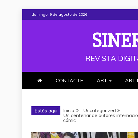
Saltar
domingo, 9 de agosto de 2026
al
contenido
SINE
REVISTA DIGIT
CONTACTE
ART
ART 
Inicio
Uncategorized
Estás aquí
Un centenar de autores internacion
cómic