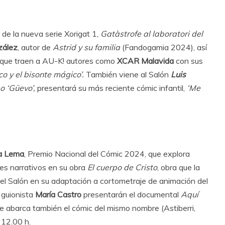
 de la nueva serie Xorigat 1,
Gatàstrofe al laboratori del
zález
, autor de
Astrid y su familia
(Fandogamia 2024), así
noque traen a AU-K! autores como
XCAR Malavida
con sus
co y el bisonte mágico’.
También viene al Salón
Luis
o ‘Güevo’,
presentará su más reciente cómic infantil,
‘Me
a Lema
, Premio Nacional del Cómic 2024, que explora
jes narrativos en su obra
El cuerpo de Cristo
, obra que la
 el Salón en su adaptación a cortometraje de animación del
 guionista
María Castro
presentarán el documental
Aquí
 abarca también el cómic del mismo nombre (Astiberri,
 12.00 h.