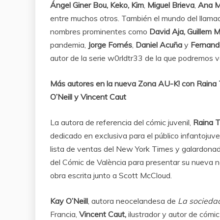
Ángel Giner Bou, Keko, Kim
,
Miguel Brieva
,
Ana Mi
entre muchos otros. También el mundo del llam
nombres prominentes como
David Aja,
Guillem 
pandemia,
Jorge Fornés
,
Daniel Acuña
y
Fernand
autor de la serie w0rldtr33 de la que podremos ve
Más autores en la nueva Zona AU-K! con
Raina 
O’Neill y Vincent Caut
La autora de referencia del cómic juvenil,
Raina T
dedicado en exclusiva para el público infantojuve
lista de ventas del New York Times y galardonad
del Cómic de València para presentar su nueva n
obra escrita junto a Scott McCloud.
Kay O’Neill
, autora neocelandesa de
La sociedad
Francia,
Vincent Caut,
ilustrador y autor de cómic