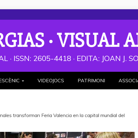
RGIAS · VISUAL A
AL · ISSN: 2605-4418 · EDITA: JOAN J.
ESCÈNIC
VIDEOJOCS
PATRIMONI
ASSOCI
ales transforman Feria Valencia en la capital mundial del