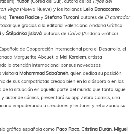
iberri),
Yudori
(Corea del Sur), autora de los
Hijos del
on Vega
(Nuevo Nueve) y los italianos
Lelio Bonaccorso
,
ks),
Teresa Radice
y
Stefano Turconi
, autores de
El contador
car que gracias a la editorial valenciana Andana Gràfica
á
y
Štěpánka Jislová
, autoras de
Calva
(Andana Gràfica).
spañola de Cooperación Internacional para el Desarrollo, el
cionada Marguerite Abouet, a
Mai Koraiem
, artista
ando la atención internacional por sus novedosos
s visitará
Mohammad Saba’aneh
, quien dedica su posición
c de sus compatriotas creado bien en la diáspora o en las
 de la situación en aquella parte del mundo que tanto sigue
 y autor de cómics, presentará su app Zebra Comics, una
ricana empoderando a creadores y lectores y reforzando su
ela gráfica española como
Paco Roca, Cristina Durán, Miguel