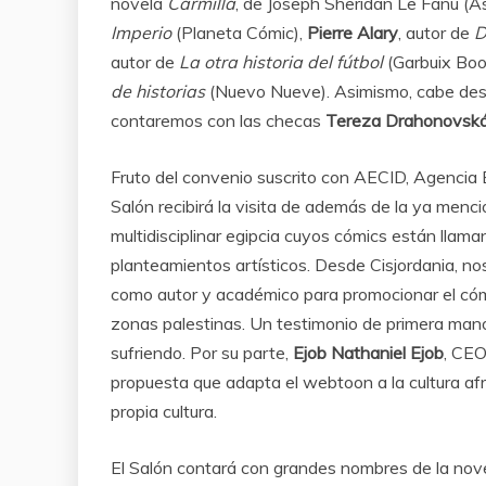
novela
Carmilla
, de Joseph Sheridan Le Fanu (Ast
Imperio
(Planeta Cómic),
Pierre Alary
, autor de
D
autor de
La otra historia del fútbol
(Garbuix Boo
de historias
(Nuevo Nueve). Asimismo, cabe desta
contaremos con las checas
Tereza Drahonovsk
Fruto del convenio suscrito con AECID, Agencia E
Salón recibirá la visita de además de la ya men
multidisciplinar egipcia cuyos cómics están llam
planteamientos artísticos. Desde Cisjordania, no
como autor y académico para promocionar el cómi
zonas palestinas. Un testimonio de primera mano
sufriendo. Por su parte,
Ejob Nathaniel Ejob
, CEO
propuesta que adapta el webtoon a la cultura af
propia cultura.
El Salón contará con grandes nombres de la nov