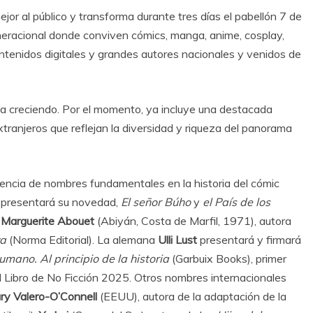
ejor al público y transforma durante tres días el pabellón 7 de
neracional donde conviven cómics, manga, anime, cosplay,
contenidos digitales y grandes autores nacionales y venidos de
úa creciendo. Por el momento, ya incluye una destacada
ranjeros que reflejan la diversidad y riqueza del panorama
sencia de nombres fundamentales en la historia del cómic
n presentará su novedad,
El señor Búho
y
el País de los
á
Marguerite Abouet
(Abiyán, Costa de Marfil, 1971), autora
a
(Norma Editorial). La alemana
Ulli Lust
presentará y firmará
mano. Al principio de la historia
(Garbuix Books), primer
l Libro de No Ficción 2025. Otros nombres internacionales
y Valero-O’Connell
(EEUU), autora de la adaptación de la