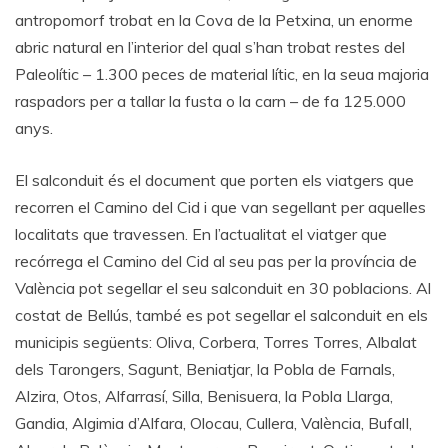
antropomorf trobat en la Cova de la Petxina, un enorme
abric natural en l’interior del qual s’han trobat restes del
Paleolític – 1.300 peces de material lític, en la seua majoria
raspadors per a tallar la fusta o la carn – de fa 125.000
anys.
El salconduit és el document que porten els viatgers que
recorren el Camino del Cid i que van segellant per aquelles
localitats que travessen. En l’actualitat el viatger que
recórrega el Camino del Cid al seu pas per la província de
València pot segellar el seu salconduit en 30 poblacions. Al
costat de Bellús, també es pot segellar el salconduit en els
municipis següents: Oliva, Corbera, Torres Torres, Albalat
dels Tarongers, Sagunt, Beniatjar, la Pobla de Farnals,
Alzira, Otos, Alfarrasí, Silla, Benisuera, la Pobla Llarga,
Gandia, Algimia d’Alfara, Olocau, Cullera, València, BufalI,