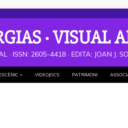
RGIAS · VISUAL A
AL · ISSN: 2605-4418 · EDITA: JOAN J.
ESCÈNIC
VIDEOJOCS
PATRIMONI
ASSOCI