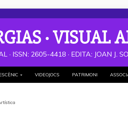
RGIAS · VISUAL A
AL · ISSN: 2605-4418 · EDITA: JOAN J.
ESCÈNIC
VIDEOJOCS
PATRIMONI
ASSOCI
rtística
 de Creació Artística