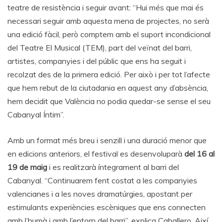
teatre de resistència i seguir avant: “Hui més que mai és
necessari seguir amb aquesta mena de projectes, no serà
una edició fàcil, però comptem amb el suport incondicional
del Teatre El Musical (TEM), part del veïnat del barri,
artistes, companyies i del públic que ens ha seguit i
recolzat des de la primera edició. Per això i per tot l’afecte
que hem rebut de la ciutadania en aquest any d’absència,
hem decidit que València no podia quedar-se sense el seu
Cabanyal Íntim”.
Amb un format més breu i senzill i una duració menor que
en edicions anteriors, el festival es desenvoluparà
del 16 al
19 de maig
i es realitzarà íntegrament al barri del
Cabanyal. “Continuarem fent costat a les companyies
valencianes i a les noves dramatúrgies, apostant per
estimulants experiències escèniques que ens connecten
amb l’humà i amb l’entorn del barri”, explica Caballero. Així,