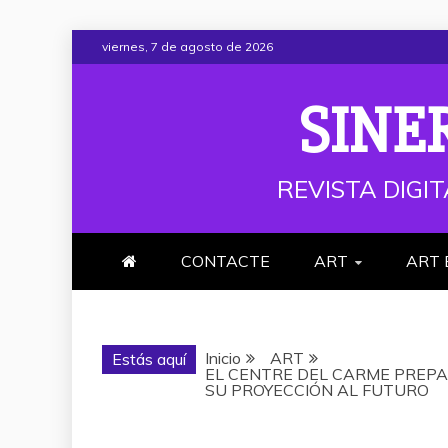
Saltar
viernes, 7 de agosto de 2026
al
contenido
SINE
REVISTA DIGIT
CONTACTE
ART
ART 
Inicio
ART
Estás aquí
EL CENTRE DEL CARME PREPAR
SU PROYECCIÓN AL FUTURO