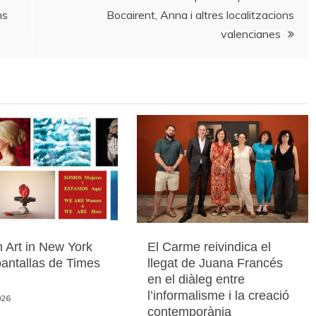
ns
Bocairent, Anna i altres localitzacions
valencianes
 Art in New York
El Carme reivindica el
pantallas de Times
llegat de Juana Francés
en el diàleg entre
l’informalisme i la creació
026
contemporània