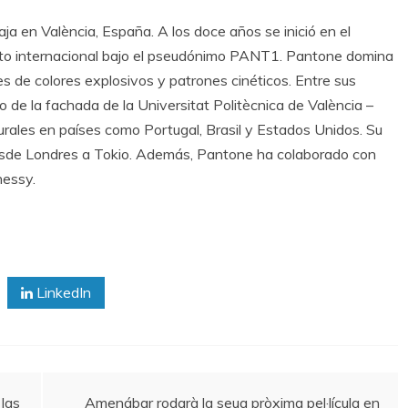
ja en València, España. A los doce años se inició en el
iento internacional bajo el pseudónimo PANT1. Pantone domina
es de colores explosivos y patrones cinéticos. Entre sus
 de la fachada de la Universitat Politècnica de València –
murales en países como Portugal, Brasil y Estados Unidos. Su
esde Londres a Tokio. Además, Pantone ha colaborado con
essy.
LinkedIn
 las
Amenábar rodarà la seua pròxima pel·lícula en