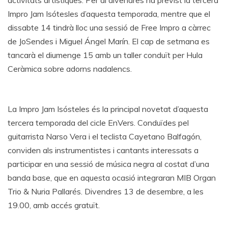
activitats artístiques. Per al divendres ha previst la tercera
Impro Jam Isótesles d’aquesta temporada, mentre que el
dissabte 14 tindrà lloc una sessió de Free Impro a càrrec
de JoSendes i Miguel Ángel Marín. El cap de setmana es
tancarà el diumenge 15 amb un taller conduït per Hula
Ceràmica sobre adorns nadalencs.
La Impro Jam Isósteles és la principal novetat d’aquesta
tercera temporada del cicle EnVers. Conduïdes pel
guitarrista Narso Vera i el teclista Cayetano Balfagón,
conviden als instrumentistes i cantants interessats a
participar en una sessió de música negra al costat d’una
banda base, que en aquesta ocasió integraran MIB Organ
Trio & Nuria Pallarés. Divendres 13 de desembre, a les
19.00, amb accés gratuït.