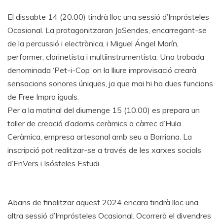
El dissabte 14 (20.00) tindrà lloc una sessió d’Imprósteles
Ocasional. La protagonitzaran JoSendes, encarregant-se
de la percussió i electrònica, i Miguel Ángel Marín,
performer, clarinetista i multiinstrumentista. Una trobada
denominada ‘Pet-i-Cop’ on la lliure improvisació crearà
sensacions sonores úniques, ja que mai hi ha dues funcions
de Free Impro iguals.
Per a la matinal del diumenge 15 (10.00) es prepara un
taller de creació d’adorns ceràmics a càrrec d’Hula
Ceràmica, empresa artesanal amb seu a Borriana. La
inscripció pot realitzar-se a través de les xarxes socials
d’EnVers i Isósteles Estudi.
Abans de finalitzar aquest 2024 encara tindrà lloc una
altra sessió d’Imprósteles Ocasional. Ocorrerà el divendres