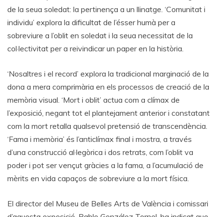
de la seua soledat: la pertinença a un llinatge. ‘Comunitat i
individu’ explora la dificultat de l’ésser humà per a
sobreviure a l’oblit en soledat i la seua necessitat de la
col·lectivitat per a reivindicar un paper en la història.
‘Nosaltres i el record’ explora la tradicional marginació de la
dona a mera comprimària en els processos de creació de la
memòria visual. ‘Mort i oblit’ actua com a clímax de
l’exposició, negant tot el plantejament anterior i constatant
com la mort retalla qualsevol pretensió de transcendència.
‘Fama i memòria’ és l’anticlímax final i mostra, a través
d’una construcció al·legòrica i dos retrats, com l’oblit va
poder i pot ser vençut gràcies a la fama, a l’acumulació de
mèrits en vida capaços de sobreviure a la mort física.
El director del Museu de Belles Arts de València i comissari
d’aquesta exposició, Pablo González Tornel, ha indicat que