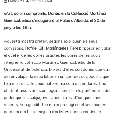
14/06/2023
adminvisualart
«Art, dolor i compromís. Dones en la Col·lecció Martínez
Guerricabeitia» s’inaugurarà al Palau d’Albaida, el 20 de
juny a les 19 h.
Aquesta mostra pretén, segons expliquen els seus
comissaris,
Rafael Gil
i
Mariángeles Pérez
, “posar en valor
el quefer de les dones artistes les obres de les quals
integren la col·lecció Martínez Guerricabeitia de la
Universitat de València. Moltes d’elles són dones que van
desenvolupar la seua labor en un context sociopolític que
feia molt difícil la seua autonomia com a creadores. I, no
obstant això, van aconseguir subvertir els paràmetres del
poder que les subjugava. Unes altres, d’èpoques més
recents, han gaudit d’un major prestigi en el seu moment,
però encara hui la majoria d’artistes dones continuen