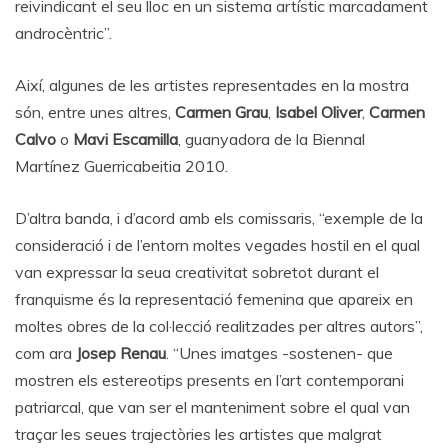
reivindicant el seu lloc en un sistema artístic marcadament
androcèntric”.
Així, algunes de les artistes representades en la mostra
són, entre unes altres,
Carmen Grau
,
Isabel Oliver
,
Carmen
Calvo
o
Mavi Escamilla
, guanyadora de la Biennal
Martínez Guerricabeitia 2010.
D’altra banda, i d’acord amb els comissaris, “exemple de la
consideració i de l’entorn moltes vegades hostil en el qual
van expressar la seua creativitat sobretot durant el
franquisme és la representació femenina que apareix en
moltes obres de la col·lecció realitzades per altres autors”,
com ara
Josep Renau
. “Unes imatges -sostenen- que
mostren els estereotips presents en l’art contemporani
patriarcal, que van ser el manteniment sobre el qual van
traçar les seues trajectòries les artistes que malgrat