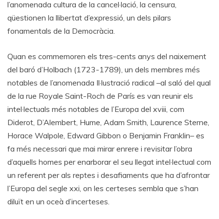
l’anomenada cultura de la cancel·lació, la censura,
qüestionen la llibertat d’expressió, un dels pilars
fonamentals de la Democràcia.
Quan es commemoren els tres-cents anys del naixement
del baró d’Holbach (1723-1789), un dels membres més
notables de l’anomenada Il·lustració radical –al saló del qual
de la rue Royale Saint-Roch de París es van reunir els
intel·lectuals més notables de l’Europa del xviii, com
Diderot, D’Alembert, Hume, Adam Smith, Laurence Sterne,
Horace Walpole, Edward Gibbon o Benjamin Franklin– es
fa més necessari que mai mirar enrere i revisitar l’obra
d’aquells homes per enarborar el seu llegat intel·lectual com
un referent per als reptes i desafiaments que ha d’afrontar
l’Europa del segle xxi, on les certeses sembla que s’han
diluït en un oceà d’incerteses.