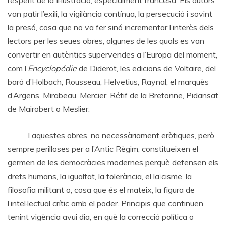
l’esperit de la Il·lustració, especialment francesa. Els autors
van patir l’exili, la vigilància contínua, la persecució i sovint
la presó, cosa que no va fer sinó incrementar l’interès dels
lectors per les seues obres, algunes de les quals es van
convertir en autèntics supervendes a l’Europa del moment,
com l’
Encyclopédie
de Diderot, les edicions de Voltaire, del
baró d’Holbach, Rousseau, Helvetius, Raynal, el marquès
d’Argens, Mirabeau, Mercier, Rétif de la Bretonne, Pidansat
de Mairobert o Meslier.
I aquestes obres, no necessàriament eròtiques, però
sempre perilloses per a l’Antic Règim, constitueixen el
germen de les democràcies modernes perquè defensen els
drets humans, la igualtat, la tolerància, el laïcisme, la
filosofia militant o, cosa que és el mateix, la figura de
l’intel·lectual crític amb el poder. Principis que continuen
tenint vigència avui dia, en què la correcció política o