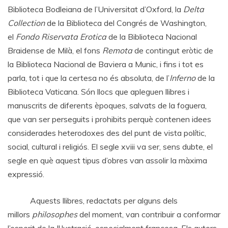
Biblioteca Bodleiana de l’Universitat d’Oxford, la
Delta
Collection
de la Biblioteca del Congrés de Washington,
el
Fondo Riservata Erotica
de la Biblioteca Nacional
Braidense de Milà, el fons
Remota
de contingut eròtic de
la Biblioteca Nacional de Baviera a Munic, i fins i tot es
parla, tot i que la certesa no és absoluta, de l’
Inferno
de la
Biblioteca Vaticana. Són llocs que apleguen llibres i
manuscrits de diferents èpoques, salvats de la foguera,
que van ser perseguits i prohibits perquè contenen idees
considerades heterodoxes des del punt de vista polític,
social, cultural i religiós. El segle xviii va ser, sens dubte, el
segle en què aquest tipus d’obres van assolir la màxima
expressió.
Aquests llibres, redactats per alguns dels
millors
philosophes
del moment, van contribuir a conformar