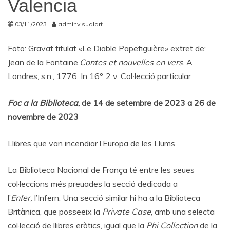
Valencia
03/11/2023
adminvisualart
Foto: Gravat titulat «Le Diable Papefiguière» extret de:
Jean de la Fontaine.
Contes et nouvelles en vers
. A
Londres, s.n., 1776. In 16º, 2 v. Col∙lecció particular
Foc a la Biblioteca
, de 14 de setembre de 2023 a 26 de
novembre de 2023
Llibres que van incendiar l’Europa de les Llums
La Biblioteca Nacional de França té entre les seues
col·leccions més preuades la secció dedicada a
l’
Enfer,
l’Infern. Una secció similar hi ha a la Biblioteca
Britànica, que posseeix la
Private Case
, amb una selecta
col·lecció de llibres eròtics, igual que la
Phi Collection
de la