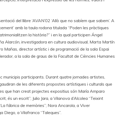
esentació del llibre ‘AVAN’02 ‘Allò que no sabíem que sabem’. A
ixement’ amb la taula rodona titulada “Poden les pràctiques
rimonialitzen la història?” i en la qual participen Ángel
ña Alarcón, investigadora en cultura audiovisual, Marta Martín
ro Mañas, director artístic i de programació de la sala Espai
derador, a la sala de graus de la Facultat de Ciències Humanes
c municipis participants. Durant quatre jornades artistes,
gaudiran de les diferents propostes artístiques i culturals que
stes que han creat projectes expositius són María Amparo
, és un escrit”; Julio Jara, a Vilanova d’Alcolea “Teixint
 “La fábrica de memòries”; Nora Ancarola, a Viver
lga Diego, a Vilafranca “Taleques”.