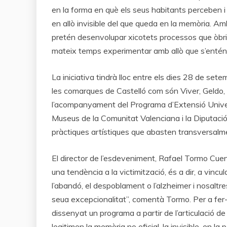
en la forma en què els seus habitants perceben i 
en allò invisible del que queda en la memòria. Am
pretén desenvolupar xicotets processos que òbrig
mateix temps experimentar amb allò que s’entén
La iniciativa tindrà lloc entre els dies 28 de setem
les comarques de Castelló com són Viver, Geldo, 
l’acompanyament del Programa d’Extensió Universit
Museus de la Comunitat Valenciana i la Diputació 
pràctiques artístiques que abasten transversalm
El director de l’esdeveniment, Rafael Tormo Cuenc
una tendència a la victimització, és a dir, a vin
l’abandó, el despoblament o l’alzheimer i nosaltr
seua excepcionalitat”, comentà Tormo. Per a fer-
dissenyat un programa a partir de l’articulació 
legitimen la memòria no oficial, la invisible, en la