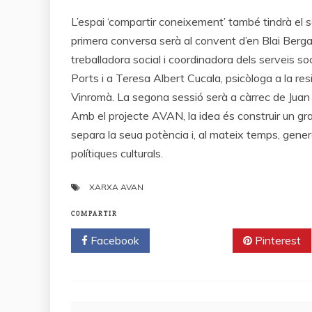
L’espai ‘compartir coneixement’ també tindrà el s
primera conversa serà al convent d’en Blai Berga
treballadora social i coordinadora dels serveis s
Ports i a Teresa Albert Cucala, psicòloga a la res
Vinromà. La segona sessió serà a càrrec de Juan 
Amb el projecte AVAN, la idea és construir un gran 
separa la seua potència i, al mateix temps, genera
polítiques culturals.
XARXA AVAN
COMPARTIR
Facebook
Twitter
Pinterest