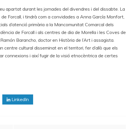
eu apartat durant les jornades del divendres i del dissabte. La
 de Forcall, i tindrà com a convidades a Anna García Monfort,
ocials d’atenció primària a la Mancomunitat Comarcal dels
idència de Forcall i als centres de dia de Morella i les Coves de
Ramón Barancho, doctor en Història de l’Art i assagista.
centre cultural disseminat en el territori, fer d’allò que els
r connexions i així fugir de la visió etnocèntrica de certes
LinkedIn