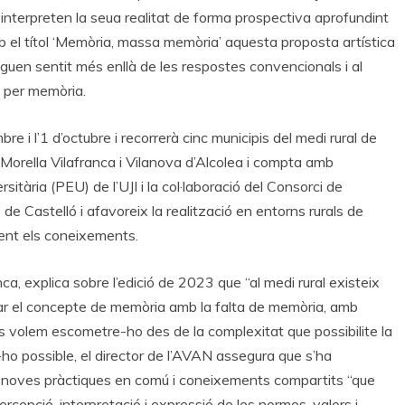
interpreten la seua realitat de forma prospectiva aprofundint
b el títol ‘Memòria, massa memòria’ aquesta proposta artística
uen sentit més enllà de les respostes convencionals i al
 per memòria.
bre i l’1 d’octubre i recorrerà cinc municipis del medi rural de
Morella Vilafranca i Vilanova d’Alcolea i compta amb
ària (PEU) de l’UJI i la col·laboració del Consorci de
de Castelló i afavoreix la realització en entorns rurals de
ent els coneixements.
a, explica sobre l’edició de 2023 que “al medi rural existeix
cular el concepte de memòria amb la falta de memòria, amb
es volem escometre-ho des de la complexitat que possibilite la
ho possible, el director de l’AVAN assegura que s’ha
de noves pràctiques en comú i coneixements compartits “que
 percepció, interpretació i expressió de les normes, valors i