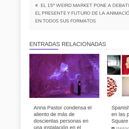
Navegación
EL 15º WEIRD MARKET PONE A DEBAT
EL PRESENTE Y FUTURO DE LA ANIMACI
de
EN TODOS SUS FORMATOS
entradas
ENTRADAS RELACIONADAS
Anna Pastor condensa el
Spanish
aliento de más de
en las 
doscientas personas en
Square
una instalación en el
27/07/2