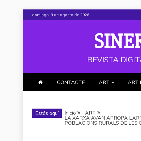
Saltar
domingo, 9 de agosto de 2026
al
contenido
SINE
REVISTA DIGIT
CONTACTE
ART
ART 
Inicio
ART
Estás aquí
LA XARXA AVAN APROPA L’AR
POBLACIONS RURALS DE LES