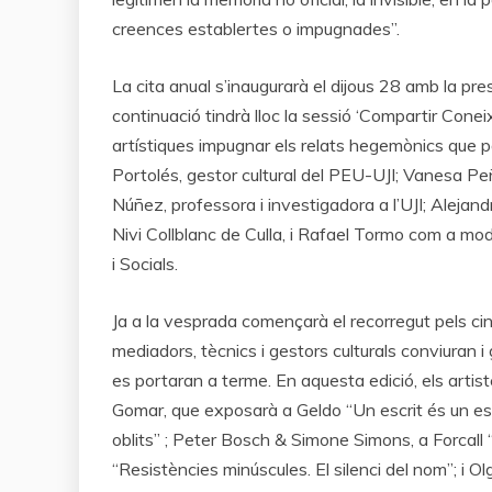
creences establertes o impugnades”.
La cita anual s’inaugurarà el dijous 28 amb la pr
continuació tindrà lloc la sessió ‘Compartir Cone
artístiques impugnar els relats hegemònics que pat
Portolés, gestor cultural del PEU-UJI; Vanesa Pe
Núñez, professora i investigadora a l’UJI; Alejand
Nivi Collblanc de Culla, i Rafael Tormo com a mo
i Socials.
Ja a la vesprada començarà el recorregut pels cin
mediadors, tècnics i gestors culturals conviuran i 
es portaran a terme. En aquesta edició, els arti
Gomar, que exposarà a Geldo “Un escrit és un escrit
oblits” ; Peter Bosch & Simone Simons, a Forcall
“Resistències minúscules. El silenci del nom”; i O