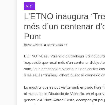
ART
L’ETNO inaugura ‘Tres
més d’un centenar d’
Punt
20/12/2023
adminvisualart
L’ETNO, Museu Valencià d’Etnologia, va inaugurar 
l’exposició que recull més d’un centenar d’object
nom, i que descobrix el valor que unes certes co
a les seues famílies, i alhora busca la connexió am
La mostra, que es pot visitar amb entrada lliure f
al museu de la Diputació de València, en el qual va
general d’À Punt, Alfred Costa, acompanyat pel p