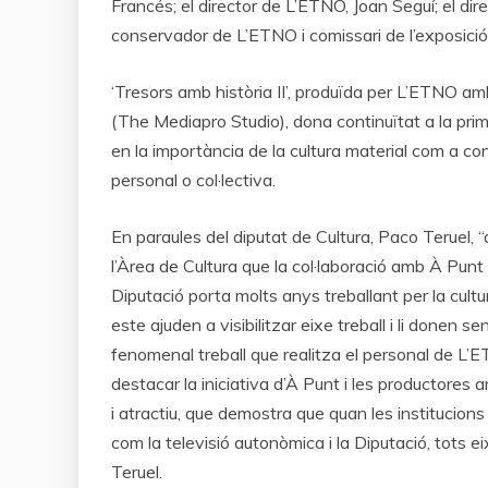
Francés; el director de L’ETNO, Joan Seguí; el direc
conservador de L’ETNO i comissari de l’exposició
‘Tresors amb història II’, produïda per L’ETNO amb 
(The Mediapro Studio), dona continuïtat a la prime
en la importància de la cultura material com a co
personal o col·lectiva.
En paraules del diputat de Cultura, Paco Teruel, 
l’Àrea de Cultura que la col·laboració amb À Punt 
Diputació porta molts anys treballant per la cult
este ajuden a visibilitzar eixe treball i li donen s
fenomenal treball que realitza el personal de L’E
destacar la iniciativa d’À Punt i les productore
i atractiu, que demostra que quan les institucions
com la televisió autonòmica i la Diputació, tots ei
Teruel.