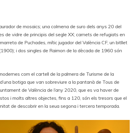
aurador de mosaics; una colmena de suro dels anys 20 del
 de vidre de principis del segle XX; carnets de refugiats en
rreta de Puchades, mític jugador del València CF; un bitllet
a (1900); i dos singles de Raimon de la dècada de 1960 són
ernes com el cartell de la palmera de Turisme de la
d’una botiga que van sobreviure a la pantanà de Tous de
Ajuntament de València de l’any 2020, que es va haver de
os i molts altres objectes, fins a 120, són els tresors que el
unitat de descobrir en la seua segona i tercera temporada.