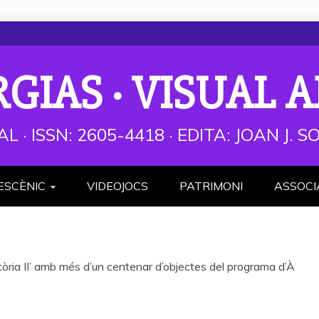
RGIAS · VISUAL A
AL · ISSN: 2605-4418 · EDITA: JOAN J.
ESCÈNIC
VIDEOJOCS
PATRIMONI
ASSOCI
òria II’ amb més d’un centenar d’objectes del programa d’À