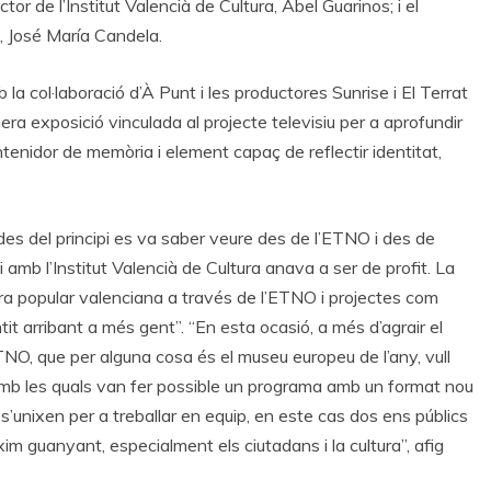
tor de l’Institut Valencià de Cultura, Abel Guarinos; i el
, José María Candela.
la col·laboració d’À Punt i les productores Sunrise i El Terrat
ra exposició vinculada al projecte televisiu per a aprofundir
ntenidor de memòria i element capaç de reflectir identitat,
“des del principi es va saber veure des de l’ETNO i des de
i amb l’Institut Valencià de Cultura anava a ser de profit. La
ura popular valenciana a través de l’ETNO i projectes com
entit arribant a més gent”. “En esta ocasió, a més d’agrair el
TNO, que per alguna cosa és el museu europeu de l’any, vull
s amb les quals van fer possible un programa amb un format nou
 s’unixen per a treballar en equip, en este cas dos ens públics
xim guanyant, especialment els ciutadans i la cultura”, afig