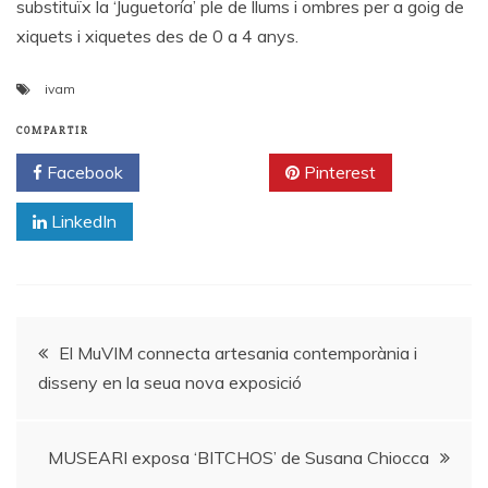
substituïx la ‘Juguetoría’ ple de llums i ombres per a goig de
xiquets i xiquetes des de 0 a 4 anys.
ivam
COMPARTIR
Facebook
Twitter
Pinterest
LinkedIn
Navegación
El MuVIM connecta artesania contemporània i
disseny en la seua nova exposició
de
entradas
MUSEARI exposa ‘BITCHOS’ de Susana Chiocca