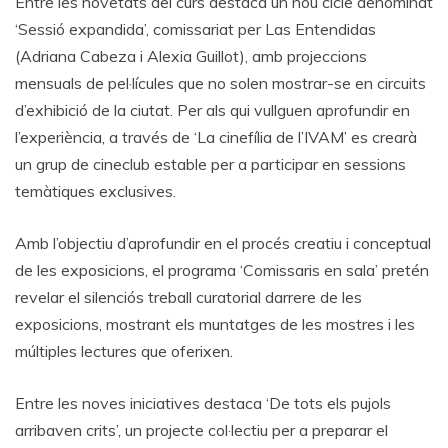
Entre les novetats del curs destaca un nou cicle denominat
‘Sessió expandida’, comissariat per Las Entendidas
(Adriana Cabeza i Alexia Guillot), amb projeccions
mensuals de pel·lícules que no solen mostrar-se en circuits
d’exhibició de la ciutat. Per als qui vullguen aprofundir en
l’experiència, a través de ‘La cinefília de l’IVAM’ es crearà
un grup de cineclub estable per a participar en sessions
temàtiques exclusives.
Amb l’objectiu d’aprofundir en el procés creatiu i conceptual
de les exposicions, el programa ‘Comissaris en sala’ pretén
revelar el silenciós treball curatorial darrere de les
exposicions, mostrant els muntatges de les mostres i les
múltiples lectures que oferixen.
Entre les noves iniciatives destaca ‘De tots els pujols
arribaven crits’, un projecte col·lectiu per a preparar el