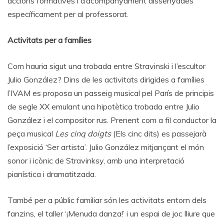
accions formatives i d’acompanyament dissenyades
específicament per al professorat.
Activitats per a famílies
Com hauria sigut una trobada entre Stravinski i l’escultor
Julio González? Dins de les activitats dirigides a famílies
l’IVAM es proposa un passeig musical pel París de principis
de segle XX emulant una hipotètica trobada entre Julio
González i el compositor rus. Prenent com a fil conductor la
peça musical
Les cinq doigts
(Els cinc dits) es passejarà
l’exposició ‘Ser artista’. Julio González mitjançant el món
sonor i icònic de Stravinksy, amb una interpretació
pianística i dramatitzada.
També per a públic familiar són les activitats entorn dels
fanzins, el taller ‘¡Menuda danza!’ i un espai de joc lliure que