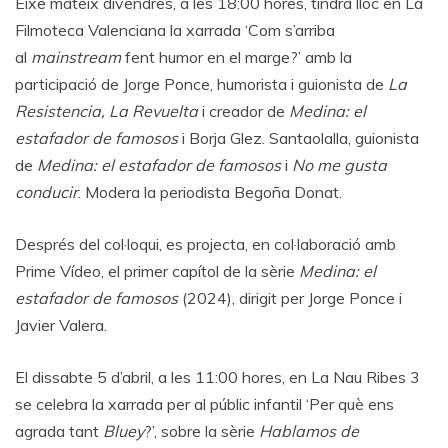
Eixe mateix divendres, a les 18:00 hores, tindrà lloc en La
Filmoteca Valenciana la xarrada ‘Com s’arriba
al
mainstream
fent humor en el marge?’ amb la
participació de Jorge Ponce, humorista i guionista de
La
Resistencia, La Revuelta
i creador de
Medina: el
estafador de famosos
i Borja Glez. Santaolalla, guionista
de
Medina: el estafador de famosos
i
No me gusta
conducir
. Modera la periodista Begoña Donat.
Després del col·loqui, es projecta, en col·laboració amb
Prime Vídeo, el primer capítol de la sèrie
Medina: el
estafador de famosos
(2024), dirigit per Jorge Ponce i
Javier Valera.
El dissabte 5 d’abril, a les 11:00 hores, en La Nau Ribes 3
se celebra la xarrada per al públic infantil ‘Per què ens
agrada tant
Bluey
?’, sobre la sèrie
Hablamos de