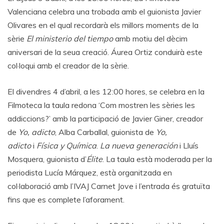
Valenciana celebra una trobada amb el guionista Javier
Olivares en el qual recordarà els millors moments de la
sèrie
El ministerio del tiempo
amb motiu del dècim
aniversari de la seua creació. Áurea Ortiz conduirà este
col·loqui amb el creador de la sèrie.
El divendres 4 d’abril, a les 12:00 hores, se celebra en la
Filmoteca la taula redona ‘Com mostren les sèries les
addiccions?’ amb la participació de Javier Giner, creador
de
Yo, adicto
, Alba Carballal, guionista de
Yo,
adicto
i
Física y Química
.
La nueva generación
i Lluís
Mosquera, guionista d’
Élite
. La taula està moderada per la
periodista Lucía Márquez, està organitzada en
col·laboració amb l’IVAJ Carnet Jove i l’entrada és gratuïta
fins que es complete l’aforament.