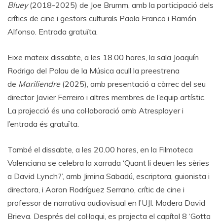
Bluey
(2018-2025) de Joe Brumm, amb la participació dels
crítics de cine i gestors culturals Paola Franco i Ramón
Alfonso. Entrada gratuïta.
Eixe mateix dissabte, a les 18.00 hores, la sala Joaquín
Rodrigo del Palau de la Música acull la preestrena
de
Mariliendre
(2025), amb presentació a càrrec del seu
director Javier Ferreiro i altres membres de l’equip artístic.
La projecció és una col·laboració amb Atresplayer i
l’entrada és gratuïta.
També el dissabte, a les 20.00 hores, en la Filmoteca
Valenciana se celebra la xarrada ‘Quant li deuen les sèries
a David Lynch?’, amb Jimina Sabadú, escriptora, guionista i
directora, i Aaron Rodríguez Serrano, crític de cine i
professor de narrativa audiovisual en l’UJI. Modera David
Brieva. Després del col·loqui, es projecta el capítol 8 ‘Gotta