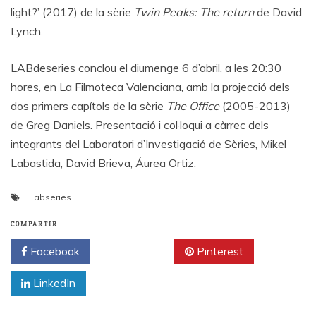
light?’ (2017) de la sèrie
Twin Peaks: The return
de David
Lynch.
LABdeseries conclou el diumenge 6 d’abril, a les 20:30
hores, en La Filmoteca Valenciana, amb la projecció dels
dos primers capítols de la sèrie
The Office
(2005-2013)
de Greg Daniels. Presentació i col·loqui a càrrec dels
integrants del Laboratori d’Investigació de Sèries, Mikel
Labastida, David Brieva, Áurea Ortiz.
Labseries
COMPARTIR
Facebook
Twitter
Pinterest
LinkedIn