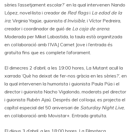
sèries l’assetjament escolar?’ en la qual intervenen Nando
López, novel·lista i creador de
Red flags
i
La edad de la
ira
; Virginia Yagüe, guionista d’
Invisible
, i Víctor Pedreira,
creador i coordinador de guió de
La caja de arena
.
Moderada per Mikel Labastida, la taula està organitzada
en col·laboració amb l’IVAJ Carnet Jove i l’entrada és
gratuïta fins que es complete l’aforament.
El dimecres 2 d’abril, a les 19:00 hores, La Mutant acull la
xarrada ‘Què ha deixat de fer-nos gràcia en les sèries?’, en
la qual intervenen la humorista i guionista Paula Púa i el
director i guionista Nacho Vigalondo, moderats pel director
i guionista Rubén Ajaú. Després del col·loqui, es projecta el
capítol especial del 50 aniversari de
Saturday Night Live
,
en col·laboració amb Movistar+. Entrada gratuïta.
El dijous 3 d’abril, a les 18:00 hores, La Filmoteca