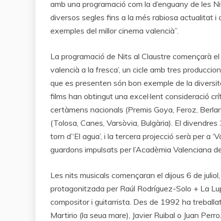
amb una programació com la d’enguany de les Nits a
diversos segles fins a la més rabiosa actualitat 
exemples del millor cinema valencià”.
La programació de Nits al Claustre començarà el 
valencià a la fresca’, un cicle amb tres produccion
que es presenten són bon exemple de la diversitat
films han obtingut una excel·lent consideració c
certàmens nacionals (Premis Goya, Feroz, Berlan
(Tolosa, Canes, Varsòvia, Bulgària). El divendres 30
torn d’‘El agua’, i la tercera projecció serà per a
guardons impulsats per l’Acadèmia Valenciana de l’
Les nits musicals començaran el dijous 6 de juliol
protagonitzada per Raúl Rodríguez-Solo + La Lupe
compositor i guitarrista. Des de 1992 ha trebal
Martirio (la seua mare), Javier Ruibal o Juan Perro