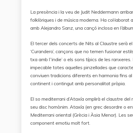
La presència i la veu de Judit Neddermann arribarà
folklòriques i de música moderna. Ha col·laborat 
amb Alejandro Sanz, una cançó inclosa en l’àlbum 
El tercer dels concerts de Nits al Claustre serà e
‘Curandero’, cançons que no temen fusionar estils 
txa amb l’‘indie’ o els sons típics de les ranxere
impecable totes aquelles pinzellades que caracteri
conviuen tradicions diferents en harmonia fins a
continent i contingut amb personalitat pròpia.
El so mediterrani d’Ataxía omplirà el claustre del 
seu disc homònim. Ataxía (en grec desordre o entr
Mediterrani oriental (Grècia i Àsia Menor). Les s
component emotiu molt fort.