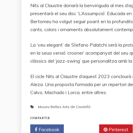
Nits al Claustre donarà la benvinguda al mes d’ag
presentarà el seu disc ‘L’Assumpció’. Educada en 
Bertomeu ha volgut seguir poant en la profundita
cants, colors i ornaments absolutament contempo
La ‘veu elegant’ de Stefano Palatchi serà la prota
en la seua versió ‘crooner’ acompanyat del seu q
clàssics del ‘jazz-swing’ que personalitza amb la 
El cicle Nits al Claustre d’aquest 2023 conclourà 
Aleza. Una proposta formada per un repertori d
Calvo, Machado i Lorca, entre altres.
Museu Belles Arts de Castelló
COMPARTIR
Facebook
Twitter
Pinterest