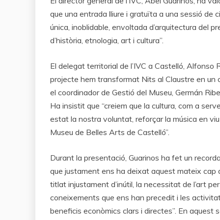
El director general de l’IVC, Abel Guarinos, ha val
que una entrada lliure i gratuïta a una sessió de
única, inoblidable, envoltada d’arquitectura del 
d’història, etnologia, art i cultura”.
El delegat territorial de l’IVC a Castelló, Alfons
projecte hem transformat Nits al Claustre en un c
el coordinador de Gestió del Museu, Germán Ribes,
Ha insistit que “creiem que la cultura, com a serv
estat la nostra voluntat, reforçar la música en viu 
Museu de Belles Arts de Castelló”.
Durant la presentació, Guarinos ha fet un recordat
que justament ens ha deixat aquest mateix cap de
titlat injustament d’inútil, la necessitat de l’art
coneixements que ens han precedit i les activitat
beneficis econòmics clars i directes”. En aquest s