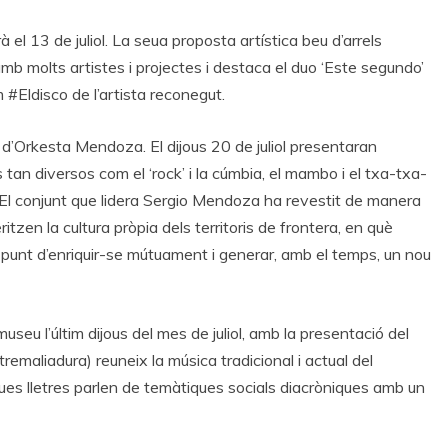
 el 13 de juliol. La seua proposta artística beu d’arrels
amb molts artistes i projectes i destaca el duo ‘Este segundo’
#Eldisco de l’artista reconegut.
l d’Orkesta Mendoza. El dijous 20 de juliol presentaran
tan diversos com el ‘rock’ i la cúmbia, el mambo i el txa-txa-
s. El conjunt que lidera Sergio Mendoza ha revestit de manera
tzen la cultura pròpia dels territoris de frontera, en què
l punt d’enriquir-se mútuament i generar, amb el temps, un nou
museu l’últim dijous del mes de juliol, amb la presentació del
emaliadura) reuneix la música tradicional i actual del
eues lletres parlen de temàtiques socials diacròniques amb un