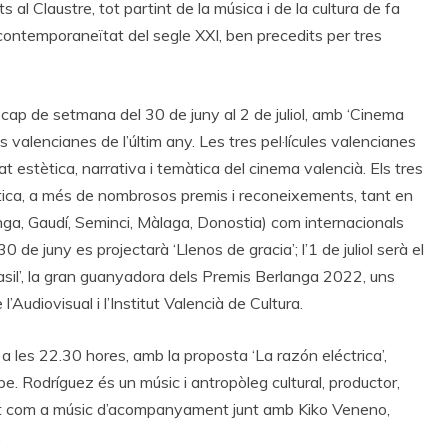
l Claustre, tot partint de la música i de la cultura de fa
i contemporaneïtat del segle XXI, ben precedits per tres
cap de setmana del 30 de juny al 2 de juliol, amb ‘Cinema
s valencianes de l’últim any. Les tres pel·lícules valencianes
 estètica, narrativa i temàtica del cinema valencià. Els tres
rítica, a més de nombrosos premis i reconeixements, tant en
ga, Gaudí, Seminci, Màlaga, Donostia) com internacionals
 de juny es projectarà ‘Llenos de gracia’; l’1 de juliol serà el
 ‘Vasil’, la gran guanyadora dels Premis Berlanga 2022, uns
Audiovisual i l’Institut Valencià de Cultura.
, a les 22.30 hores, amb la proposta ‘La razón eléctrica’,
. Rodríguez és un músic i antropòleg cultural, productor,
lat com a músic d’acompanyament junt amb Kiko Veneno,
.