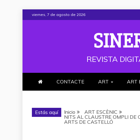
Saltar
viernes, 7 de agosto de 2026
al
contenido
SINE
REVISTA DIGIT
CONTACTE
ART
ART 
Inicio
ART ESCÈNIC
Estás aquí
NITS AL CLAUSTRE OMPLI DE 
ARTS DE CASTELLÓ