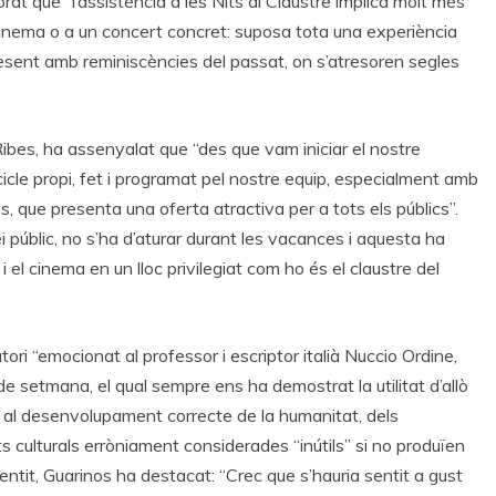
orat que “l’assistència a les Nits al Claustre implica molt més
 cinema o a un concert concret: suposa tota una experiència
present amb reminiscències del passat, on s’atresoren segles
o Ribes, ha assenyalat que “des que vam iniciar el nostre
icle propi, fet i programat pel nostre equip, especialment amb
 que presenta una oferta atractiva per a tots els públics”.
ei públic, no s’ha d’aturar durant les vacances i aquesta ha
i el cinema en un lloc privilegiat com ho és el claustre del
ori “emocionat al professor i escriptor italià Nuccio Ordine,
 setmana, el qual sempre ens ha demostrat la utilitat d’allò
 per al desenvolupament correcte de la humanitat, dels
s culturals erròniament considerades “inútils” si no produïen
entit, Guarinos ha destacat: “Crec que s’hauria sentit a gust