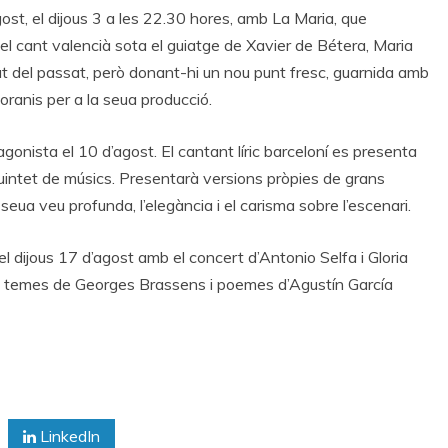
ost, el dijous 3 a les 22.30 hores, amb La Maria, que
el cant valencià sota el guiatge de Xavier de Bétera, Maria
t del passat, però donant-hi un nou punt fresc, guarnida amb
ranis per a la seua producció.
gonista el 10 d’agost. El cantant líric barceloní es presenta
uintet de músics. Presentarà versions pròpies de grans
seua veu profunda, l’elegància i el carisma sobre l’escenari.
el dijous 17 d’agost amb el concert d’Antonio Selfa i Gloria
e temes de Georges Brassens i poemes d’Agustín García
LinkedIn