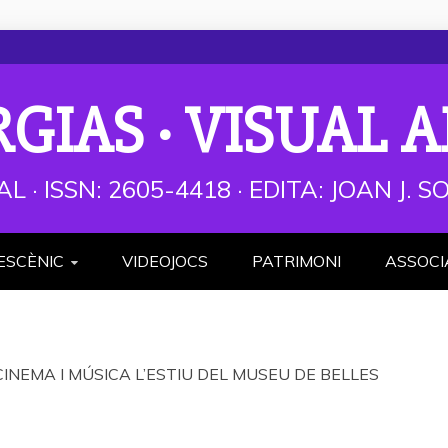
RGIAS · VISUAL A
AL · ISSN: 2605-4418 · EDITA: JOAN J.
ESCÈNIC
VIDEOJOCS
PATRIMONI
ASSOCI
CINEMA I MÚSICA L’ESTIU DEL MUSEU DE BELLES