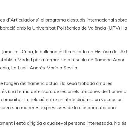
 d’‘Articulacions’, el programa d’estudis internacional sobre
laboració amb la Universitat Politècnica de València (UPV) i la
maica i Cuba, la ballarina és llicenciada en Història de l’Art
stablir a Madrid per a formar-se a l’escola de flamenc Amor
ia, La Lupi i Andrés Marín a Sevilla.
e l’origen del flamenc actual i la seua trobada amb les
a és una ferma defensora de les arrels africanes del flamenc
a comunitat. La relació entre un ritme dinàmic, un vocabulari
rticipen són maneres expressives de la diàspora africana.
orament i està dirigida a qualsevol persona interessada. No és