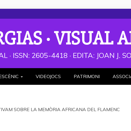
RGIAS · VISUAL A
AL · ISSN: 2605-4418 · EDITA: JOAN J.
ESCÈNIC
VIDEOJOCS
PATRIMONI
ASSOCI
 l’IVAM SOBRE LA MEMÒRIA AFRICANA DEL FLAMENC