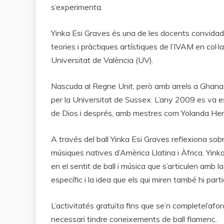
s’experimenta.
Yinka Esi Graves és una de les docents convidades
teories i pràctiques artístiques de l’IVAM en col·
Universitat de València (UV).
Nascuda al Regne Unit, però amb arrels a Ghana, Ja
per la Universitat de Sussex. L’any 2009 es va e
de Dios i després, amb mestres com Yolanda Hered
A través del ball Yinka Esi Graves reflexiona sobr
músiques natives d’Amèrica Llatina i Àfrica. Yink
en el sentit de ball i música que s’articulen amb l
específic i la idea que els qui miren també hi pa
L’activitatés gratuïta fins que se’n completel’af
necessari tindre coneixements de ball flamenc.