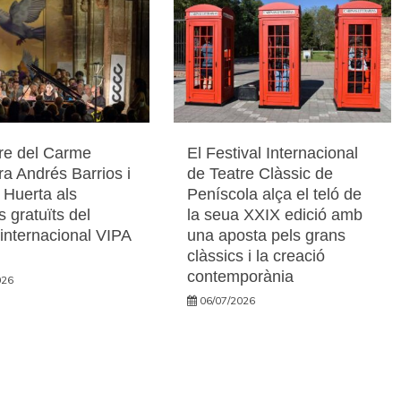
re del Carme
El Festival Internacional
ra Andrés Barrios i
de Teatre Clàssic de
 Huerta als
Peníscola alça el teló de
s gratuïts del
la seua XXIX edició amb
l internacional VIPA
una aposta pels grans
clàssics i la creació
contemporània
026
06/07/2026