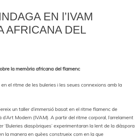
INDAGA EN l’IVAM
 AFRICANA DEL
sobre la memòria africana del flamenc
t en el ritme de les buleries i les seues connexions amb la
reix un taller d’immersió basat en el ritme flamenc de
ià d’Art Modern (IVAM). A partir del ritme corporal, l’arrelament
aller ‘Buleries diaspòriques’ experimentaran la lent de la diàspora
 en la manera en quèes construeix com en la que