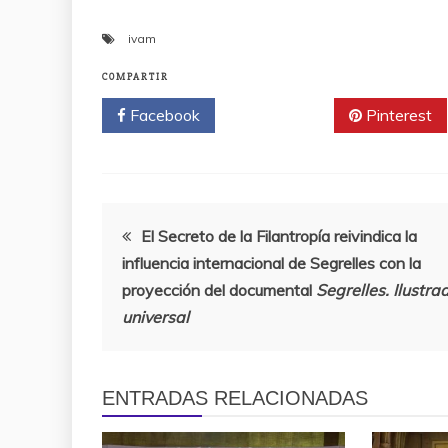
ivam
COMPARTIR
Facebook
Twitter
Pinterest
Navegación
El Secreto de la Filantropía reivindica la
influencia internacional de Segrelles con la
de
proyección del documental
Segrelles. Ilustra
universal
entradas
ENTRADAS RELACIONADAS